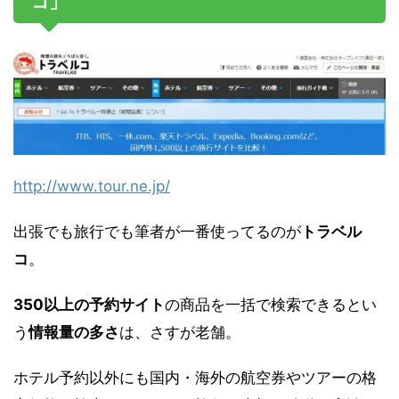
コ」
http://www.tour.ne.jp/
出張でも旅行でも筆者が一番使ってるのが
トラベル
コ
。
350以上の予約サイト
の商品を一括で検索できるとい
う
情報量の多さ
は、さすが老舗。
ホテル予約以外にも国内・海外の航空券やツアーの格