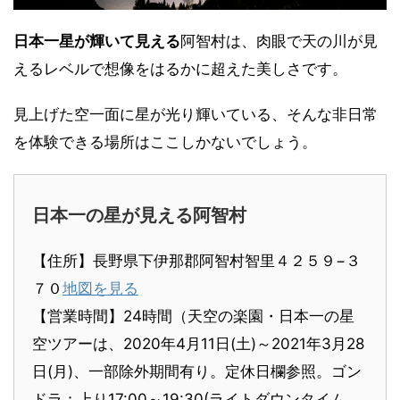
日本一星が輝いて見える
阿智村は、肉眼で天の川が見
えるレベルで想像をはるかに超えた美しさです。
見上げた空一面に星が光り輝いている、そんな非日常
を体験できる場所はここしかないでしょう。
日本一の星が見える阿智村
【住所】長野県下伊那郡阿智村智里４２５９−３
７０
地図を見る
【営業時間】24時間（天空の楽園・日本一の星
空ツアーは、2020年4月11日(土)～2021年3月28
日(月)、一部除外期間有り。定休日欄参照。ゴン
ドラ：上り17:00～19:30(ライトダウンタイム