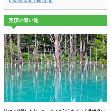
er/lavender_kaika.php
美瑛の青い池