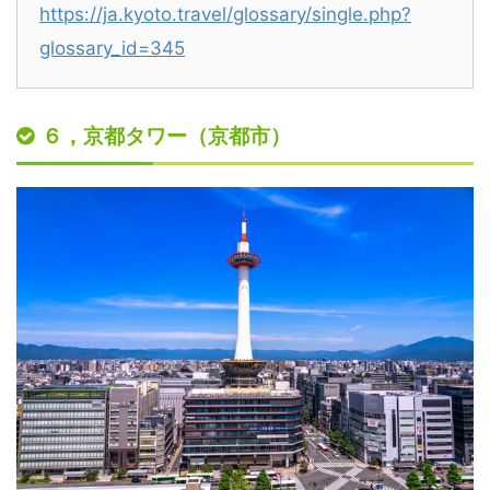
https://ja.kyoto.travel/glossary/single.php?
glossary_id=345
６，京都タワー（京都市）