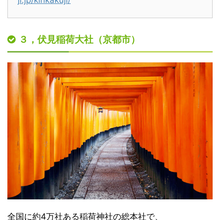
ji.jp/kinkakuji/
３，伏見稲荷大社（京都市）
全国に約4万社ある稲荷神社の総本社で、