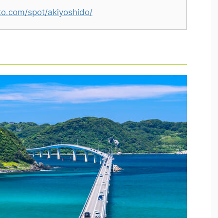
to.com/spot/akiyoshido/