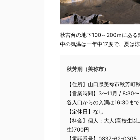
秋吉台の地下100～200ｍにあ
中の気温は一年中17度で、夏は
秋芳洞（美祢市）
【住所】山口県美祢市秋芳町秋
【営業時間】3〜11月 / 8:30〜1
谷入口からの入洞は16:30ま
【定休日】なし
【料金】個人：大人(高校生以上)1
生)700円
【電話番号】0837-62-0305